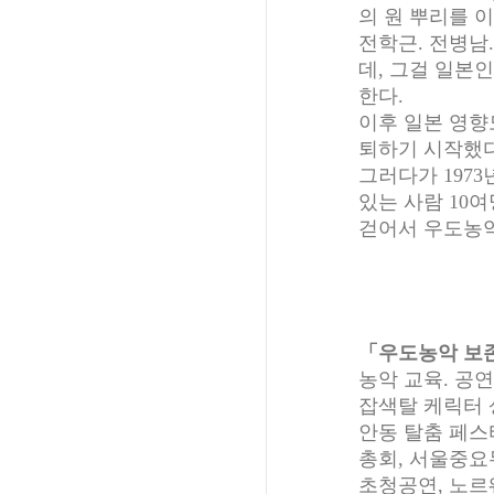
의 원 뿌리를 
전학근. 전병남
데, 그걸 일본
한다.
이후 일본 영향
퇴하기 시작했다
그러다가 197
있는 사람 10여
걷어서 우도농악
「우도농악 보
농악 교육. 공연
잡색탈 케릭터 
안동 탈춤 페스
총회, 서울중
초청공연, 노르웨