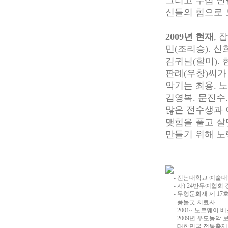
그리고 수십 년
신들의 힘으로 
2009년 현재
, 
민(조리승). 신
김귀님(할미). 
판례(우창)씨가
악기는 최용. 노
김영복. 문진수.
많은 전수생과 
맺힘을 풀고 
만들기 위해 노
- 전남대학교 예술대
- 사) 24반무예협회
- 무형문화재 제 1
- 풍물굿 치료사
- 2001~ 노르웨
- 2009년 우도농악
- 대한민국 전통축제-