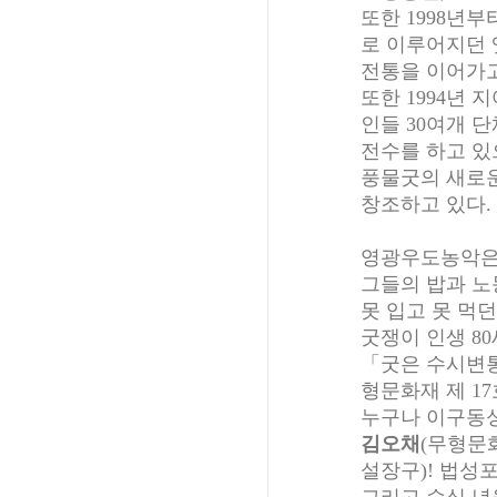
또한 1998년
로 이루어지던 
전통을 이어가고
또한 1994년
인들 30여개 
전수를 하고 있
풍물굿의 새로
창조하고 있다.
영광우도농악은「
그들의 밥과 노
못 입고 못 먹
굿쟁이 인생 8
「굿은 수시변
형문화재 제 17
누구나 이구동
김오채
(무형문
설장구)! 법성