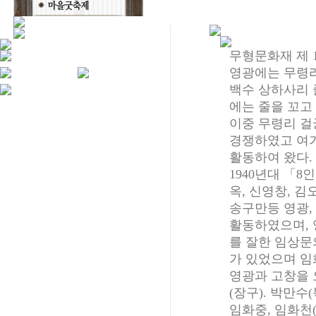
무형문화재 제 
영광에는 무령리
백수 상하사리 
에는 줄을 꼬고
이중 무령리 걸
경쟁하였고 여
활동하여 왔다.
1940년대 「
옥, 신영창, 김
송구만등 영광,
활동하였으며, 
를 잘한 임상문
가 있었으며 임
영광과 고창을 
(장구). 박만수(
임화중, 임화천