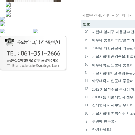
자료수
20
개,
2
페이지중
1
페이지
번호
20
시립대 얼씨구 겨울전수 
19
아주대 풍물패 해방말뚝 
18
2014년 해방풍물패 겨울전
17
서울시립대 중앙풍물패 얼씨
16
아주대학교 인문대 풍물패
15
서울시립대학교 중앙풍물굿패
14
아주대학교 인문대 풍물패
13
2012 겨울전수를 무사히 
12
2011여름 서울시립대 전수
11
감사합니다 사부님 무사히 
10
서울시립대 여름전수 받고
9
두번째 전수요~
8
안녕하세요!