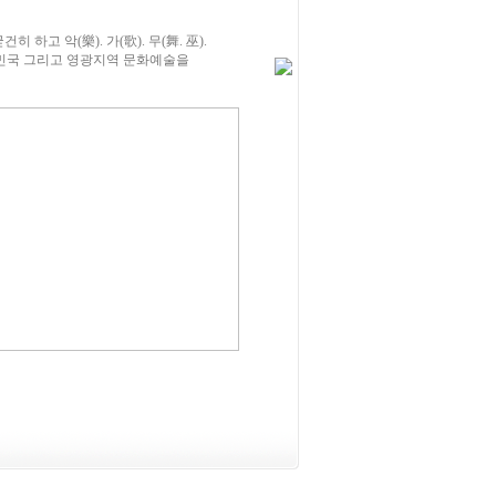
고 악(樂). 가(歌). 무(舞. 巫).
한민국 그리고 영광지역 문화예술을