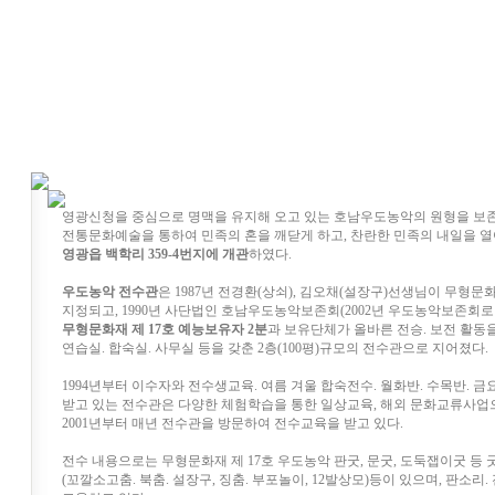
영광신청을 중심으로 명맥을 유지해 오고 있는 호남우도농악의 원형을 보
전통문화예술을 통하여 민족의 혼을 깨닫게 하고, 찬란한 민족의 내일을 
영광읍 백학리 359-4번지에 개관
하였다.
우도농악 전수관
은 1987년 전경환(상쇠), 김오채(설장구)선생님이 무형
지정되고, 1990년 사단법인 호남우도농악보존회(2002년 우도농악보존회
무형문화재 제 17호 예능보유자 2분
과 보유단체가 올바른 전승. 보전 활동
연습실. 합숙실. 사무실 등을 갖춘 2층(100평)규모의 전수관으로 지어졌다.
1994년부터 이수자와 전수생교육. 여름 겨울 합숙전수. 월화반. 수목반. 금요
받고 있는 전수관은 다양한 체험학습을 통한 일상교육, 해외 문화교류사업으
2001년부터 매년 전수관을 방문하여 전수교육을 받고 있다.
전수 내용으로는 무형문화재 제 17호 우도농악 판굿, 문굿, 도둑잽이굿 등 
(꼬깔소고춤. 북춤. 설장구, 징춤. 부포놀이, 12발상모)등이 있으며, 판소리.