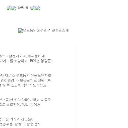
>
우도농악전수관
전수관소개
존하고 발전시키며, 후세들에게
열어가기를 소망하며,
1994년 영광군
문화재 제17호 우도농악 예능보유자로
로 명칭변경)가 보유단체로 설립되어
을 할 수 있도록 각계의 노력으로
반 등 연 인원 5,000여명이 교육을
로 노르웨이. 독일 등 에서
굿의 전 과정과 개인놀이
 전통무용. 탈놀이. 탈춤 등도